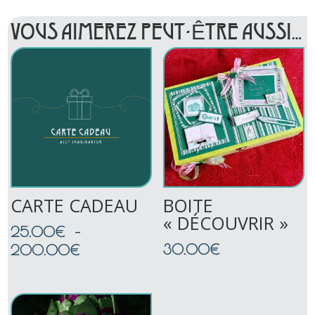
VOUS AIMEREZ PEUT-ÊTRE AUSSI…
CARTE CADEAU
BOITE
« DÉCOUVRIR »
25.00
€
–
Plage
30.00
€
200.00
€
de
prix :
25.00€