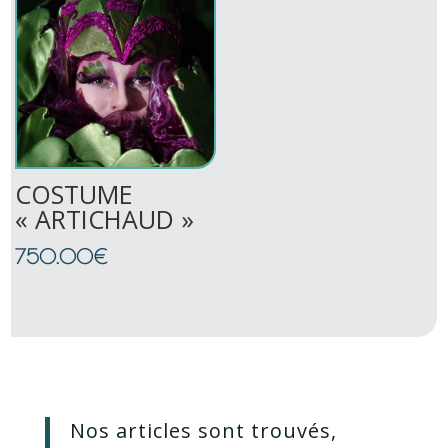
à
200.00€
COSTUME
« ARTICHAUD »
750.00
€
Nos articles sont trouvés,